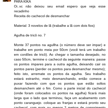
PARA KIKA
Oi..vc não deixou seu email espero que veja esse
recadinho
Receita do cachecol de desmanchar
Material: 3 novelos de lã (trabalhe a lã com dois fios)
Agulha de tricô no. 7
Monte 37 pontos na agullha (o número deve ser impar) e
trabalhe em ponto meia por 50cm (você terá um trabalho
em cordões de tricô). Ao chegar o tamanha desejado, no
caso 50cm, termine o cachecol da seguinte maneira: passe
os pontos impares para a outra agulha, deixando cair os
pontos pares (perder os pontos para desmanchar mesmo);
feito isto, arremate os pontos da agulha. Seu trabalho
estará estranho, meio desmanchando, então comece a
puxar fazendo com que os pontos que estão soltos
desmanchem até o fim. Como a parte inicial do cachecol
(onde foram colocados os pontos na agulha) ficará mais
larga que o lado que terminou, faça um acabamento com
ponto caranguejo. coloque as franjas e estará pronto seu
cachecol, com mais ou menos 2 metros de comprimento