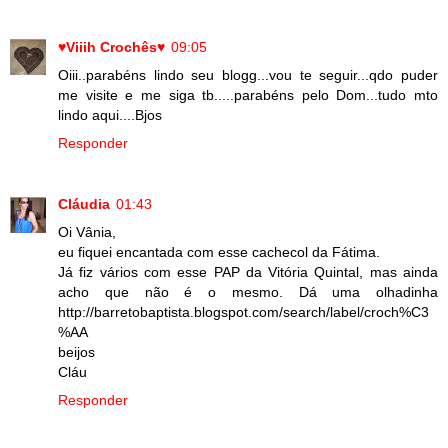
♥Viiih Crochês♥
09:05
Oiii..parabéns lindo seu blogg...vou te seguir...qdo puder
me visite e me siga tb.....parabéns pelo Dom...tudo mto
lindo aqui....Bjos
Responder
Cláudia
01:43
Oi Vânia,
eu fiquei encantada com esse cachecol da Fátima.
Já fiz vários com esse PAP da Vitória Quintal, mas ainda
acho que não é o mesmo. Dá uma olhadinha
http://barretobaptista.blogspot.com/search/label/croch%C3
%AA
beijos
Cláu
Responder