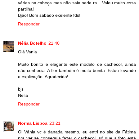
várias na cabeça mas não saia nada rs... Valeu muito essa
partilha!
Bjão! Bom sábado exelente fds!
Responder
Nélia Botelho
21:40
Olá Vania
Muito bonito e elegante este modelo de cachecol, ainda
não conhecia. A flor também é muito bonita. Estou levando
a explicação. Agradecida!
bjs
Nélia
Responder
Norma Lisboa
23:21
Oi Vânia vc é danada mesmo, eu entri no site da Fátima
pra ver se conseguia fazer o cachecol, só que a foto está